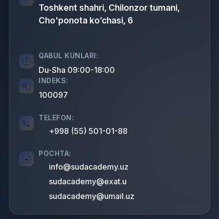
Toshkent shahri, Chilonzor tumani,
Cho'ponota koʼchasi, 6
QABUL KUNLARI:
Du-Sha 09:00-18:00
INDEKS:
100097
TELEFON:
+998 (55) 501-01-88
POCHTA:
info@sudacademy.uz
sudacademy@exat.u
sudacademy@umail.uz