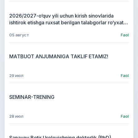
2026/2027-o‘quv yili uchun kirish sinovlarida
ishtirok etishga ruxsat berilgan talabgorlar ro‘yxati
tasdiqlandi
05 август
Faol
MATBUOT ANJUMANIGA TAKLIF ETAMIZ!
29 июл
Faol
SEMINAR-TRENING
28 июл
Faol
Sanayev Botir Urolovichning doktorlik (PhD)