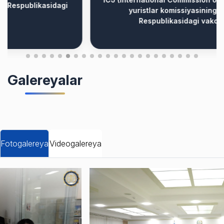
yuristlar komissiyasining O‘zbekiston
Respublikasidagi vakolatxonasi
Galereyalar
Fotogalereya
Videogalereya