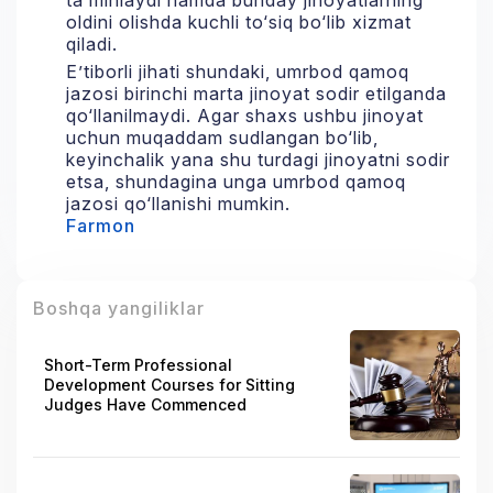
ta’minlaydi hamda bunday jinoyatlarning
oldini olishda kuchli to‘siq bo‘lib xizmat
qiladi.
E’tiborli jihati shundaki, umrbod qamoq
jazosi birinchi marta jinoyat sodir etilganda
qo‘llanilmaydi. Agar shaxs ushbu jinoyat
uchun muqaddam sudlangan bo‘lib,
keyinchalik yana shu turdagi jinoyatni sodir
etsa, shundagina unga umrbod qamoq
jazosi qo‘llanishi mumkin.
Farmon
Boshqa yangiliklar
Short-Term Professional
Development Courses for Sitting
Judges Have Commenced