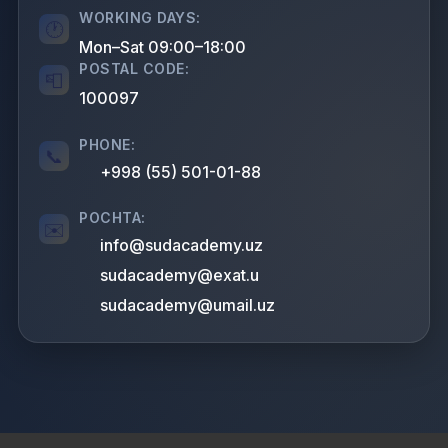
WORKING DAYS:
Mon–Sat 09:00–18:00
POSTAL CODE:
100097
PHONE:
+998 (55) 501-01-88
POCHTA:
info@sudacademy.uz
sudacademy@exat.u
sudacademy@umail.uz