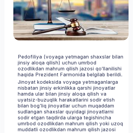
Pedofiliya (voyaga yetmagan shaxslar bilan
jinsiy aloqa qilish) uchun umrbod
ozodlikdan mahrum qilish jazosi qo‘llanilishi
haqida Prezident Farmonida belgilab berildi.
Jinoyat kodeksida voyaga yetmaganlarga
nisbatan jinsiy erkinlikka qarshi jinoyatlar
hamda ular bilan jinsiy aloqa qilish va
uyatsiz-buzuqlik harakatlarini sodir etish
bilan bog‘liq jinoyatlar uchun muqaddam
sudlangan shaxslar quyidagi jinoyatlarni
sodir etgan taqdirda ularga tegishincha
umrbod ozodlikdan mahrum qilish yoki uzoq
muddatli ozodlikdan mahrum qilish jazosi