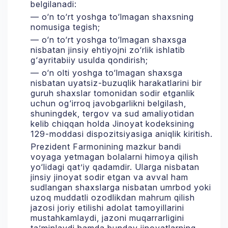
belgilanadi:
— o‘n to‘rt yoshga to‘lmagan shaxsning
nomusiga tegish;
— o‘n to‘rt yoshga to‘lmagan shaxsga
nisbatan jinsiy ehtiyojni zo‘rlik ishlatib
g‘ayritabiiy usulda qondirish;
— o‘n olti yoshga to‘lmagan shaxsga
nisbatan uyatsiz-buzuqlik harakatlarini bir
guruh shaxslar tomonidan sodir etganlik
uchun og‘irroq javobgarlikni belgilash,
shuningdek, tergov va sud amaliyotidan
kelib chiqqan holda Jinoyat kodeksining
129-moddasi dispozitsiyasiga aniqlik kiritish.
Prezident Farmonining mazkur bandi
voyaga yetmagan bolalarni himoya qilish
yo‘lidagi qat’iy qadamdir. Ularga nisbatan
jinsiy jinoyat sodir etgan va avval ham
sudlangan shaxslarga nisbatan umrbod yoki
uzoq muddatli ozodlikdan mahrum qilish
jazosi joriy etilishi adolat tamoyillarini
mustahkamlaydi, jazoni muqarrarligini